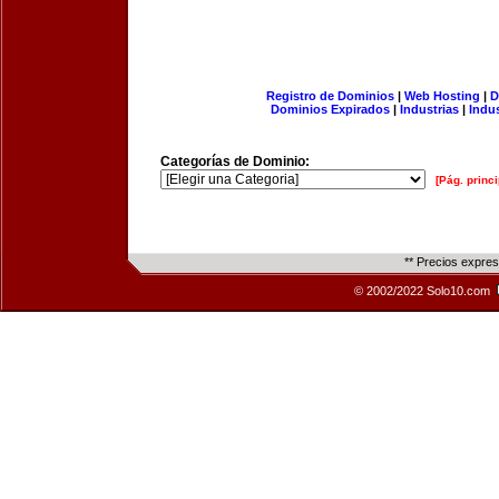
Registro de Dominios
|
Web Hosting
|
D
Dominios Expirados
|
Industrias
|
Indu
Categorías de Dominio:
[Pág. princi
** Precios expre
© 2002/2022 Solo10.com