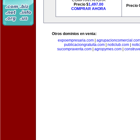
COMPRAR AHORA
Precio $
1,497.00
Precio 
COMPRAR AHORA
Otros dominios en venta:
expoempresaria.com
|
agrupacioncomercial.co
publicaciongratuita.com
|
noticlub.com
|
noti
sucompraventa.com
|
agropymes.com
|
construv