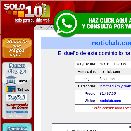
noticlub.c
El dueño de este dominio lo ha
Mayusculas:
NOTICLUB.COM
Minusculas:
noticlub.com
Longitud:
8 caracteres
Categorias:
InformaciÃ³n y Noti
Precio:
$1,497.00
Visitar!
noticlub.com
Serán consideradas ofer
R