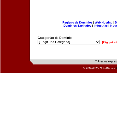
Registro de Dominios
|
Web Hosting
|
D
Dominios Expirados
|
Industrias
|
Indu
Categorías de Dominio:
[Pág. princi
** Precios expre
© 2002/2022 Solo10.com