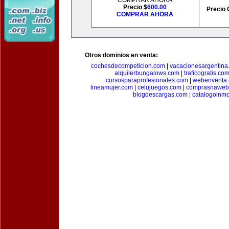
COMPRAR AHORA
Precio $
600.00
Precio 
COMPRAR AHORA
Otros dominios en venta:
cochesdecompeticion.com
|
vacacionesargentina
alquilerbungalows.com
|
traficogratis.co
cursosparaprofesionales.com
|
webenventa
lineamujer.com
|
celujuegos.com
|
comprasnaweb
blogdescargas.com
|
catalogoinmo