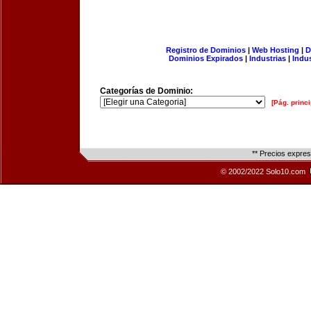
Registro de Dominios
|
Web Hosting
|
D
Dominios Expirados
|
Industrias
|
Indu
Categorías de Dominio:
[Pág. princi
** Precios expre
© 2002/2022 Solo10.com