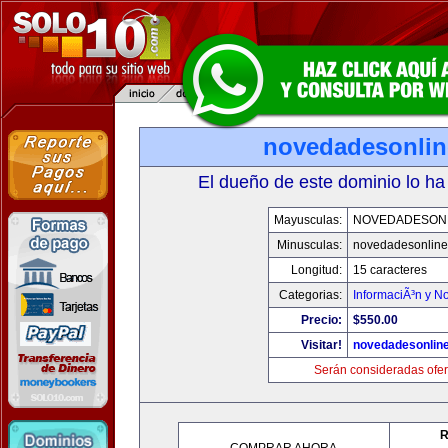
novedadesonli
El dueño de este dominio lo ha
Mayusculas:
NOVEDADESON
Minusculas:
novedadesonlin
Longitud:
15 caracteres
Categorias:
InformaciÃ³n y No
Precio:
$550.00
Visitar!
novedadesonlin
Serán consideradas ofer
R