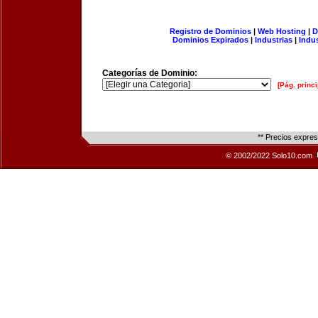
Registro de Dominios
|
Web Hosting
|
D
Dominios Expirados
|
Industrias
|
Indu
Categorías de Dominio:
[Pág. princi
** Precios expre
© 2002/2022 Solo10.com