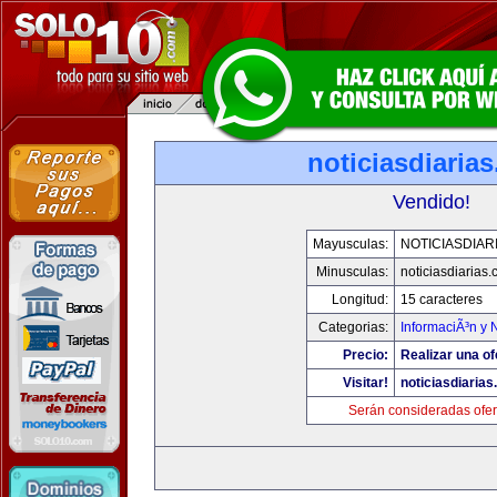
noticiasdiaria
Vendido!
Mayusculas:
NOTICIASDIAR
Minusculas:
noticiasdiarias
Longitud:
15 caracteres
Categorias:
InformaciÃ³n y N
Precio:
Realizar una of
Visitar!
noticiasdiaria
Serán consideradas ofer