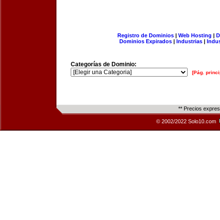
Registro de Dominios
|
Web Hosting
|
D
Dominios Expirados
|
Industrias
|
Indu
Categorías de Dominio:
[Pág. princi
** Precios expre
© 2002/2022 Solo10.com