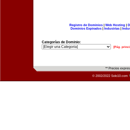
Registro de Dominios
|
Web Hosting
|
D
Dominios Expirados
|
Industrias
|
Indu
Categorías de Dominio:
[Pág. princi
** Precios expre
© 2002/2022 Solo10.com