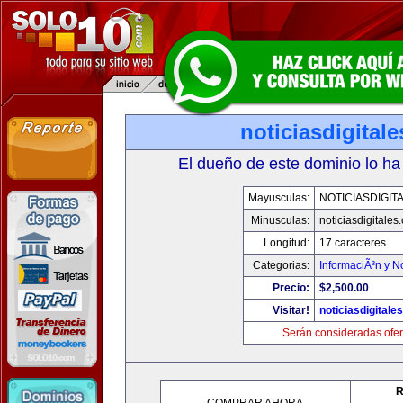
noticiasdigital
El dueño de este dominio lo ha
Mayusculas:
NOTICIASDIGIT
Minusculas:
noticiasdigitales
Longitud:
17 caracteres
Categorias:
InformaciÃ³n y No
Precio:
$2,500.00
Visitar!
noticiasdigitale
Serán consideradas ofer
R