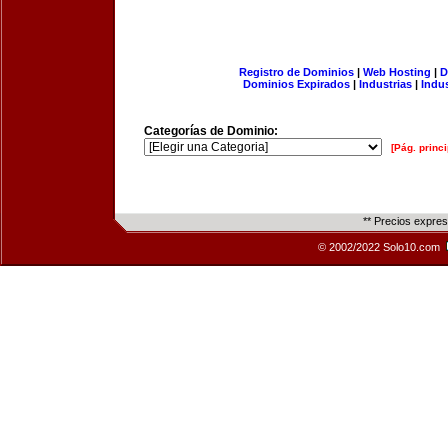
Registro de Dominios
|
Web Hosting
|
D
Dominios Expirados
|
Industrias
|
Indu
Categorías de Dominio:
[Pág. princi
** Precios expre
© 2002/2022 Solo10.com