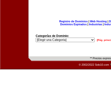
Registro de Dominios
|
Web Hosting
|
D
Dominios Expirados
|
Industrias
|
Indu
Categorías de Dominio:
[Pág. princi
** Precios expre
© 2002/2022 Solo10.com